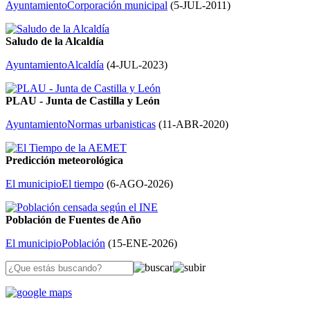
Ayuntamiento
Corporación municipal
(
5-JUL-2011
)
Saludo de la Alcaldía
Ayuntamiento
Alcaldía
(
4-JUL-2023
)
PLAU - Junta de Castilla y León
Ayuntamiento
Normas urbanisticas
(
11-ABR-2020
)
Predicción meteorológica
El municipio
El tiempo
(
6-AGO-2026
)
Población de Fuentes de Año
El municipio
Población
(
15-ENE-2026
)